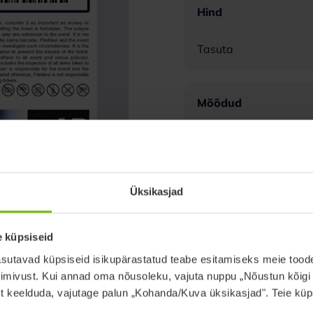
Hind
Tasuta
Mõõdud
Kõik üritused va. Alex
Kontserdimaja
Üksikasjad
Alexela Kontserdimaj
toimuvate ürituste pu
e küpsiseid
sutavad küpsiseid isikupärastatud teabe esitamiseks meie toodet
Formaat
imivust. Kui annad oma nõusoleku, vajuta nuppu „Nõustun kõigi
est keelduda, vajutage palun „Kohanda/Kuva üksikasjad". Teie küps
JPG, PNG