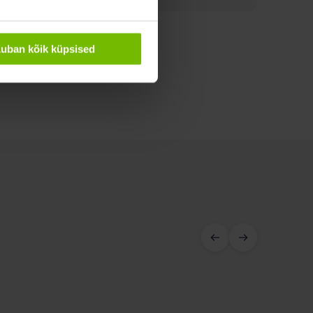
uban kõik küpsised