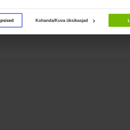
üpsised
Kohanda/Kuva üksikasjad
L