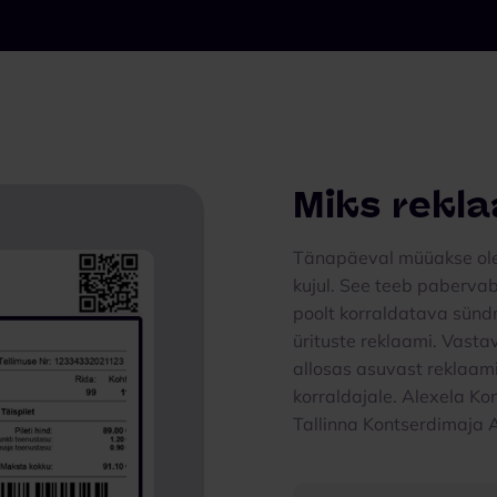
Miks rekla
Tänapäeval müüakse olen
kujul. See teeb pabervaba
poolt korraldatava sündm
ürituste reklaami. Vastav
allosas asuvast reklaamip
korraldajale. Alexela K
Tallinna Kontserdimaja AS