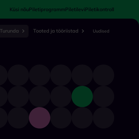
Küsi nõu
Piletiprogramm
Piletilevi
Piletikontroll
Turunda
Tooted ja tööriistad
Uudised