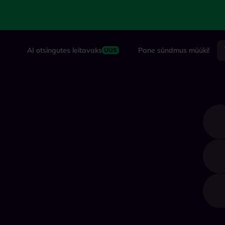
AI otsingutes leitavaks
Pane sündmus müüki!
UUS