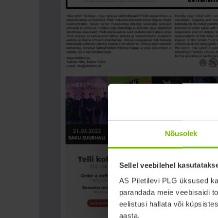
Nõusolek
Sellel veebilehel kasutataks
AS Piletilevi PLG üksused ka
parandada meie veebisaidi to
eelistusi hallata või küpsist
aasta.