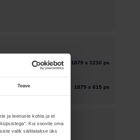
ela
1879 x 1230 px
Teave
as
1879 x 615 px
hul
e ja teenuste kohta ja et
 küpsistega“. Kui soovite oma
iste valik säilitatakse üks