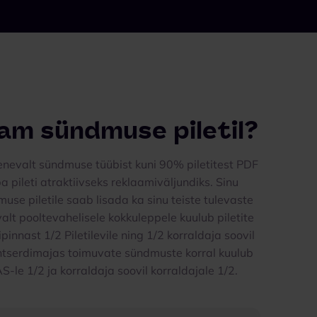
am sündmuse piletil?
evalt sündmuse tüübist kuni 90% piletitest PDF
 pileti atraktiivseks reklaamiväljundiks. Sinu
use piletile saab lisada ka sinu teiste tulevaste
alt pooltevahelisele kokkuleppele kuulub piletite
innast 1/2 Piletilevile ning 1/2 korraldaja soovil
ontserdimajas toimuvate sündmuste korral kuulub
-le 1/2 ja korraldaja soovil korraldajale 1/2.